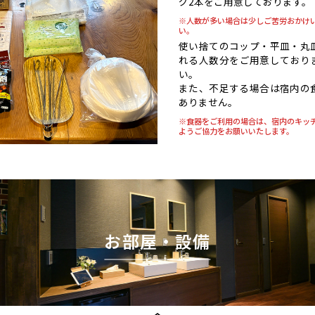
グ2本をご用意しております。
※人数が多い場合は少しご苦労おかけ
い。
使い捨てのコップ・平皿・丸
れる人数分をご用意しており
い。
また、不足する場合は宿内の
ありません。
※食器をご利用の場合は、宿内のキッ
ようご協力をお願いいたします。
お部屋・設備