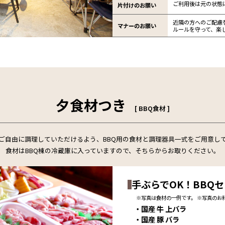
ご利用後は元の状態
片付けのお願い
近隣の方へのご配慮
マナーのお願い
ルールを守って、楽
夕食材つき
[ BBQ食材 ]
てご自由に調理していただけるよう、BBQ用の食材と調理器具一式をご用意し
食材はBBQ棟の冷蔵庫に入っていますので、そちらからお取りください。
手ぶらでOK！BBQ
※写真は食材の一例です。 ※写真のお
・国産 牛 上バラ
・国産 豚 バラ