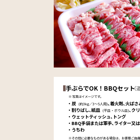
手ぶらでOK！BBQセット
（
※ 写真はイメージです。
・炭
､着火剤､火ばさ
(約3kg／3〜5人用)
・割りばし､紙皿
､ク
(平皿・ボウル皿)
・ウェットティッシュ､トング
・BBQ手袋または軍手､ライター又
・うちわ
※その他に必要なものがある場合は、お客様ご自