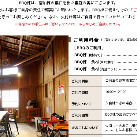
BBQ棟は、宿泊棟の裏口を出た裏庭の奥にございます。
火はお客様ご自身の責任で確実にお願いいたします。BBQ棟に備え付けの
「ご
を守ってお楽しみください。なお、火付け等はご自身で行っていただいており
※当宿でのお手伝いはございませんので、あらかじめご容赦ください。
ご利用料金
（ご宿泊の方のみ、事前決
［ BBQのご利用 ］
BBQ棟
(食材なし)
BBQ棟 + 食材
(BBQ食材)
BBQ棟 + 食材
(満足セット)
ご宿泊のお客様限定
ご利用対象
16:00 〜 21:00
ご利用時間
夕食材つきの場合、
予約について
BBQ棟の設備はす
ご利用設備
火消し・火おこし兼
火おこしについて
火おこしはお客様ご