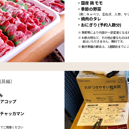
・国産 鶏 モモ
・季節の野菜
（例：キャベツ、玉ねぎ、人参、サ
・焼肉のタレ
・おにぎり (予約人数分)
※ 季節等により内容が一部変更となる
※ お飲み物など、その他必要なものは
金はいただきません、無料です。
※ 食材準備の都合上、1週間前までに
道具編）
み
リアコップ
はチャッカマン
身でご用意ください