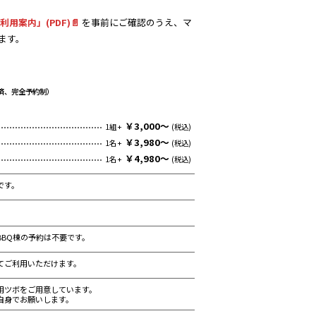
利用案内」(PDF)📄
を事前にご確認のうえ、マ
ます。
済、完全予約制）
￥3,000～
1組 +
(税込)
￥3,980～
1名 +
(税込)
￥4,980～
1名 +
(税込)
です。
BBQ棟の予約は不要です。
べてご利用いただけます。
用ツボをご用意しています。
自身でお願いします。